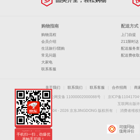
品类齐全，轻松购物
购物指南
配送方式
购物流程
上门自提
会员介绍
211限时达
生活旅行/团购
配送服务查
常见问题
配送费收取
大家电
联系客服
关于我们
|
联系我们
|
联系客服
|
合作招商
|
商
京公网安备 11000002000088号
|
京ICP备1104170
互联网出版许
Copyright © 2004 -
2026
京东JINGDONG 版权所有
|
消费者维权热
手机扫一扫，劲爆优
惠触手可得！
手机扫一扫，劲爆优
惠触手可得！