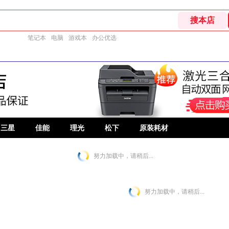
笔记本
电脑
游戏本
办公优选
三星
佳能
理光
松下
原装耗材
努力加载中，请稍后...
努力加载中，请稍后...