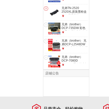
机A4手机无线WIFI
办公家用远程打印学
兄弟TN-2520
3
生用三合一1638W
2520XL原装墨粉盒
升级版 官方标配
粉仓硒适用于
￥
L2508DW
L2648DW
兄弟（brother）
4
L2518DW 兼容
DCP-735DW 彩色
2520粉盒 可打印约
喷墨仓式打印机多功
￥
2000张
能一体机手机无线家
用 兄弟DCP-
兄弟（brother） 兄
5
735DW【自带原装
弟DCP-L2548DW
墨水一套】
无线打印机复印扫描
￥
一体wifi多功能连续
复印连续扫描家用
兄弟（brother）
6
兄弟L2508DW 双面
DCP-7080D
打印2.4/5G 远程打
2518DW黑白激光打
￥
印
印机多功能一体机自
动双面打印A4无线
店铺公告
兄弟7080D【支持
A4纸双面打印】