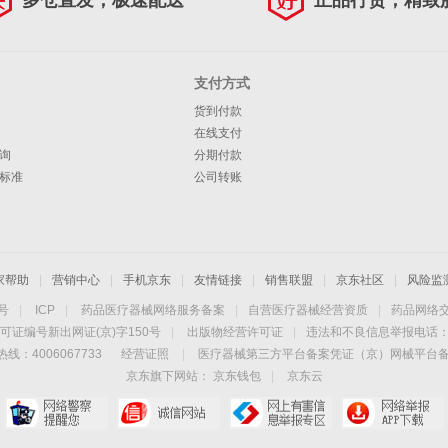
多仓直发，极速配送
正品行货，精致
支付方式
货到付款
在线支付
询
分期付款
标准
公司转账
家帮助
|
营销中心
|
手机京东
|
友情链接
|
销售联盟
|
京东社区
|
风险监
4号
|
ICP
|
药品医疗器械网络服务备案
|
自营医疗器械经营资质
|
药品网络
可证编号新出网证(京)字150号
|
出版物经营许可证
|
违法和不良信息举报电话：40
线：4006067733
经营证照
|
医疗器械第三方平台备案凭证（京）网械平台备字（
京东旗下网站：
京东钱包
|
京东云