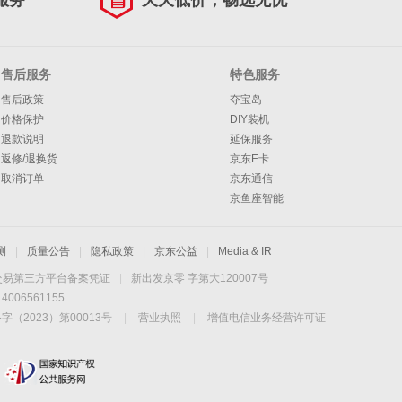
服务
天天低价，畅选无忧
售后服务
特色服务
售后政策
夺宝岛
价格保护
DIY装机
退款说明
延保服务
返修/退换货
京东E卡
取消订单
京东通信
京鱼座智能
测
|
质量公告
|
隐私政策
|
京东公益
|
Media & IR
交易第三方平台备案凭证
|
新出发京零 字第大120007号
06561155
2023）第00013号
|
营业执照
|
增值电信业务经营许可证