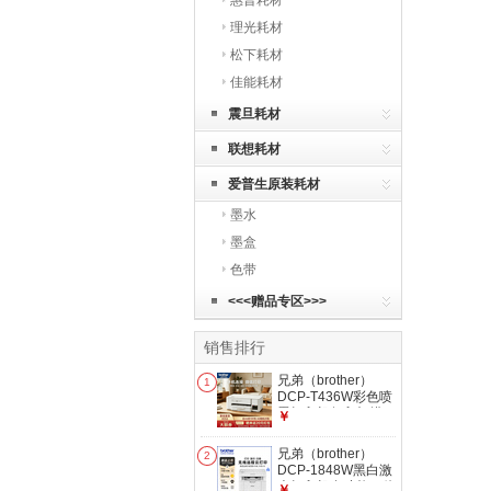
惠普耗材
理光耗材
松下耗材
佳能耗材
震旦耗材
联想耗材
爱普生原装耗材
墨水
墨盒
色带
<<<赠品专区>>>
销售排行
兄弟（brother）
1
DCP-T436W彩色喷
墨打印机复印扫描一
￥
体机无线远程墨仓连
供WIFi家用 兄弟
兄弟（brother）
2
T436W【支持5G无
DCP-1848W黑白激
线 远程打印】
光打印机多功能一体
￥